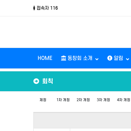
접속자 116
HOME
동창회 소개
알림
회칙
제정
1차 개정
2차 개정
3차 개정
4차 개정