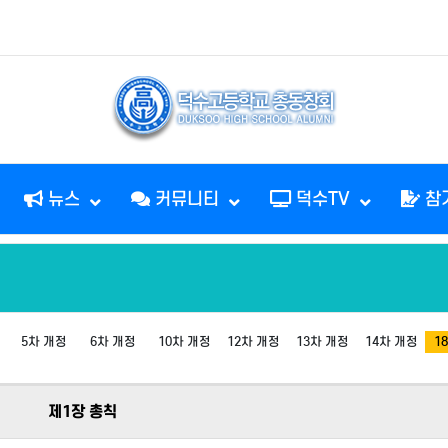
뉴스
커뮤니티
덕수TV
참
5차 개정
6차 개정
10차 개정
12차 개정
13차 개정
14차 개정
1
제1장 총칙