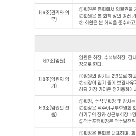
①회원은 총회에서 의결권을 가
제6조(권리와 의
②회원은 본 회칙 상의 여러 
무)
③ 회원은 본 회칙을 준수하고,
임원은 회장, 수석부회장, 감
제7조(임원)
장으로 한다.
①임원의 임기는 2년으로 하고
제8조(임원의 임
②회장이 임기 중에 보궐사유
기)
하되 가장 가까운 정기총회에서
①회장, 수석부회장 및 감사
제9조(임원의 선
②회장은 덕수야구부후원회 회장
출)
하기구의 장과 상근부회장 1명
③덕수포럼회장은 덕수발전위원
①회장은 본회를 대표하며, 회