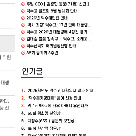
주말 CEO [ 김광현 동문(71회) 신간 ]
덕수고 골프회 8월 월례회 안내
2026년 덕수예인전 안내
‘역시 최강’ 덕수고, 17년 만에 대통령배 우승…포수 설재민 눈물의 MVP
덕수고 2026년 대통령배 4강전 경기 안내
김대승 불꽃 강속구… 덕수고, 소래고 꺾고 대통령배 4강행
덕수산악회 해외원정산행 안내
88회 동기회 3주년
회 위원
인기글
 대행
1.
2025학년도 덕수고 대학입시 결과 안내
2.
“덕수홈커밍데이” 참여 신청 안내
한다.
3.
키 1ｍ96㎝에 배우 아버지 유전자까지…덕수고 승리 이끈 유희동
등 산
4.
65회 황화영 본인상
5.
지창수(65회) 동문의 모친상
6.
65회 한상덕 장모상