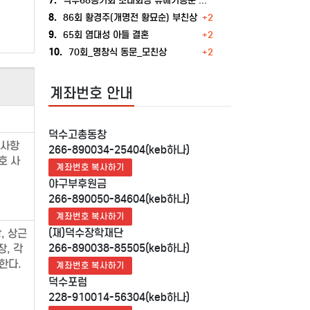
7.
덕수68동기회 초대회장 유해기동문 빙모상
8.
86회 황경주(개명전 황묘순) 부친상
+2
9.
65회 염대성 아들 결혼
+2
10.
70회_명창식 동문_모친상
+2
계좌번호 안내
덕수고총동창
 사항
266-890034-25404(keb하나)
호 사
계좌번호 복사하기
야구부후원금
266-890050-84604(keb하나)
계좌번호 복사하기
(재)덕수장학재단
, 상근
266-890038-85505(keb하나)
장, 각
한다.
계좌번호 복사하기
덕수포럼
228-910014-56304(keb하나)