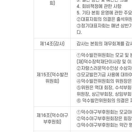
회)
4. 회비책정에 관한 사항
5. 기타 본회 운영에 관한 주
②대표자회의 의결은 출석위원
③정기대표자회는 매년 상반기와
다.
제14조(감사)
감사는 본회의 재무회계를 감
①덕수발전위원회는 모교 및 본
(재)덕수장학재단이사장 및 이
②자랑스러운덕수인상 수상자
제15조(덕수발전
③모교발전기금 사용에 대하여
위원회)
④덕수발전위원회의 위원장은 
⑤위원은 역대 회장, 수석부회
위원장, 상근부회장, 상임부회
⑥ 덕수발전위원회의 의결은 재
①덕수야구부후원회는 모교야
제16조(덕수야구
②덕수야구부후원회장은 회장
부후원회)
③덕수야구부후원회는 약간 명