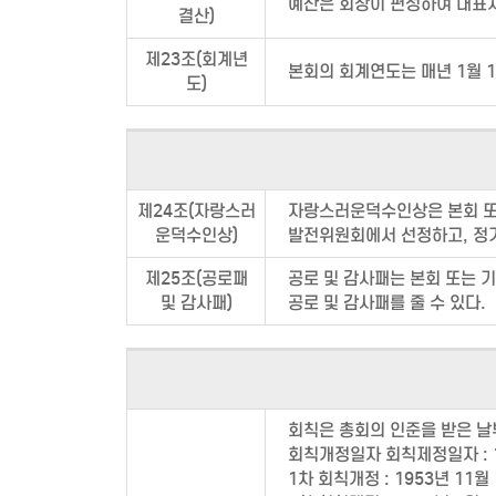
예산은 회장이 편성하여 대표자
결산)
제23조(회계년
본회의 회계연도는 매년 1월 1
도)
제24조(자랑스러
자랑스러운덕수인상은 본회 또는
운덕수인상)
발전위원회에서 선정하고, 정기
제25조(공로패
공로 및 감사패는 본회 또는 기
및 감사패)
공로 및 감사패를 줄 수 있다.
회칙은 총회의 인준을 받은 날
회칙개정일자 회칙제정일자 : 1
1차 회칙개정 : 1953년 11월