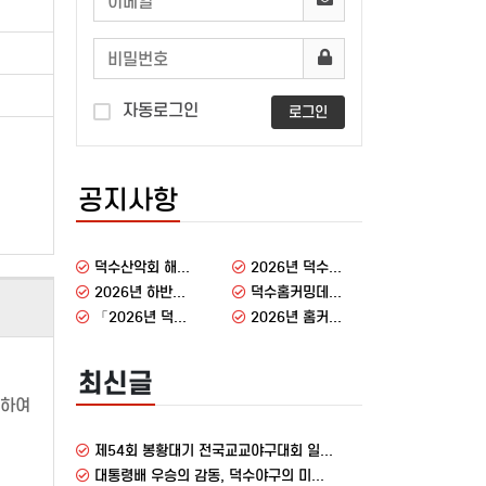
자동로그인
로그인
공지사항
덕수산악회 해외원정산행 안내
2026년 덕수홈커밍데이 감사 인사
2026년 하반기 총동창회 주요행사
덕수홈커밍데이 행사 안내
「2026년 덕수홈커밍데이」 동문 설문조사 결과
2026년 홈커밍데이에 동문 여러분을 초대합니다
최신글
천하여
제54회 봉황대기 전국교교야구대회 일정 안내
대통령배 우승의 감동, 덕수야구의 미래를 함께 만들어 주십시오