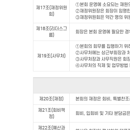
①본회 운영에 소요되는 재원
제17조(재정위원
②재정위원장은 회장이 임명한
회)
③재정위원회은 약간 명의 위
제18조(리더스그
회장은 본회 운영에 필요한 경
룹)
①본회의 회무를 집행하기 위
②사무처에는 상근부회장과 처장
제19조(사무처)
③사무처장과 사무직원은 회장
④사무처의 직제 및 업무방법
제20조(재정)
본회의 재정은 회비, 특별찬조
제21조(회비책
회비, 입회비 및 기타 분담금
정)
제22조(예산과