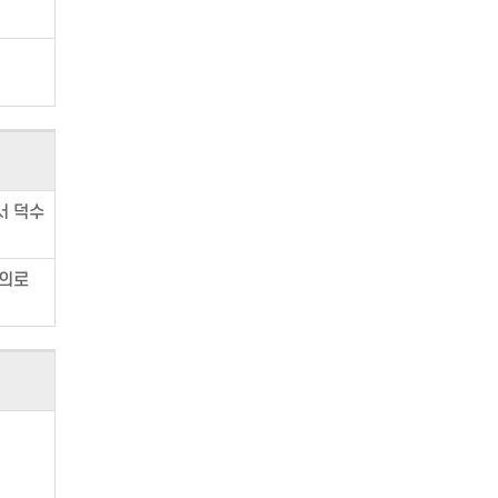
서 덕수
명의로