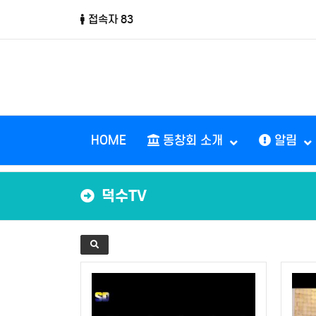
접속자 83
HOME
동창회 소개
알림
덕수TV