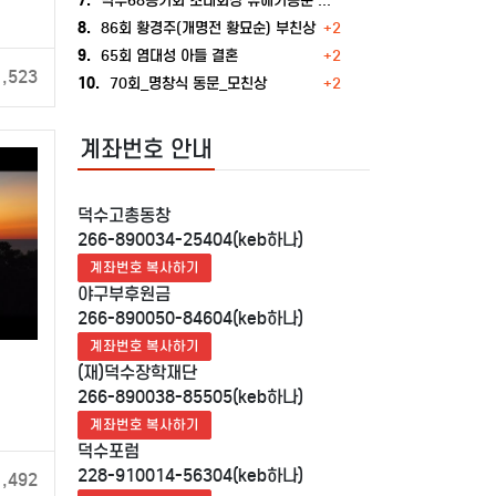
7.
덕수68동기회 초대회장 유해기동문 빙모상
8.
86회 황경주(개명전 황묘순) 부친상
+2
9.
65회 염대성 아들 결혼
+2
1,523
10.
70회_명창식 동문_모친상
+2
계좌번호 안내
덕수고총동창
266-890034-25404(keb하나)
계좌번호 복사하기
야구부후원금
266-890050-84604(keb하나)
계좌번호 복사하기
(재)덕수장학재단
266-890038-85505(keb하나)
계좌번호 복사하기
덕수포럼
228-910014-56304(keb하나)
1,492