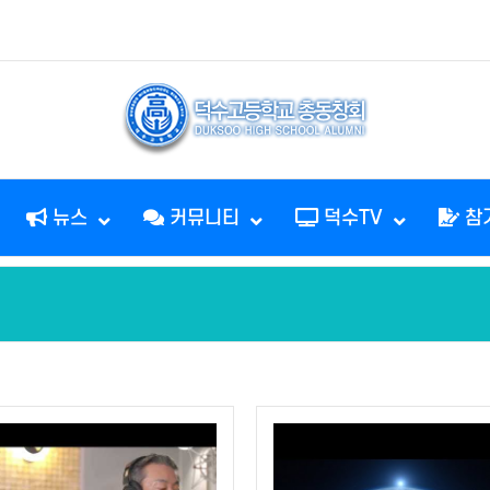
뉴스
커뮤니티
덕수TV
참