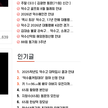
주말 CEO [ 김광현 동문(71회) 신간 ]
덕수고 골프회 8월 월례회 안내
2026년 덕수예인전 안내
‘역시 최강’ 덕수고, 17년 만에 대통령배 우승…포수 설재민 눈물의 MVP
덕수고 2026년 대통령배 4강전 경기 안내
김대승 불꽃 강속구… 덕수고, 소래고 꺾고 대통령배 4강행
덕수산악회 해외원정산행 안내
1,639
88회 동기회 3주년
인기글
1.
2025학년도 덕수고 대학입시 결과 안내
2.
“덕수홈커밍데이” 참여 신청 안내
3.
키 1ｍ96㎝에 배우 아버지 유전자까지…덕수고 승리 이끈 유희동
4.
65회 황화영 본인상
5.
지창수(65회) 동문의 모친상
6.
65회 한상덕 장모상