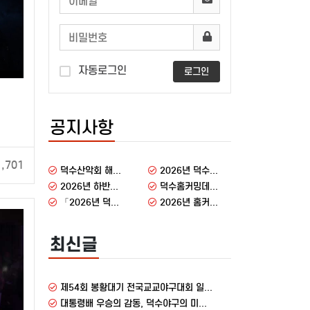
자동로그인
로그인
공지사항
1,701
덕수산악회 해외원정산행 안내
2026년 덕수홈커밍데이 감사 인사
2026년 하반기 총동창회 주요행사
덕수홈커밍데이 행사 안내
「2026년 덕수홈커밍데이」 동문 설문조사 결과
2026년 홈커밍데이에 동문 여러분을 초대합니다
최신글
제54회 봉황대기 전국교교야구대회 일정 안내
대통령배 우승의 감동, 덕수야구의 미래를 함께 만들어 주십시오