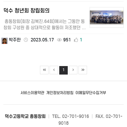
덕수 청년회 창립회의
총동창회(회장 김복진.64회)에서는 그동안 동
창회 구성원 중 상대적으로 활동이 저조했던 70
회대 이후 기수들의 모임 활성화를 위해…
박주한
2023.05.17
951
1
1
서비스이용약관
개인정보처리방침
이메일무단수집거부
덕수고등학교 총동창회
|
TEL. 02-701-9016
|
FAX. 02-701-
9018