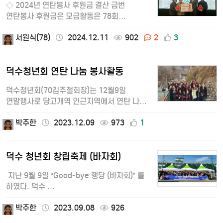
◇ 2024년 연탄봉사 후원금 결산 금번
연탄봉사 후원금은 모금활동은 78회
동기회가 주관하여 준비하였고, 동문
서원식(78)
2024.12.11
902
2
3
선후배님…
덕수청년회 연탄 나눔 봉사활동
덕수청년회(70김주철회장)는 12월9일
연말행사로 당고개역 인근지역에서 연탄 나눔
봉사를 실시하였다.기부금(연탄 장당 850원…
박주한
2023.12.09
973
1
덕수 청년회 창립축제 (바자회)
지난 9월 9일 “Good-bye 행당 (바자회)” 를
하였다. 덕수 …
박주한
2023.09.08
926