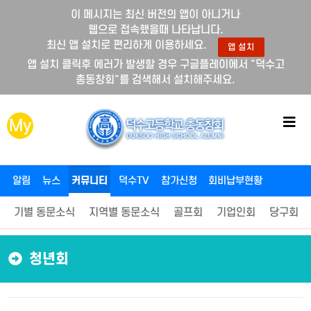
이 메시지는 최신 버전의 앱이 아니거나
웹으로 접속했을때 나타납니다.
최신 앱 설치로 편리하게 이용하세요.
앱 설치
앱 설치 클릭후 에러가 발생할 경우 구글플레이에서 "덕수고
총동창회"를 검색해서 설치해주세요.
메
My
뉴
버
튼
알림
뉴스
커뮤니티
덕수TV
참가신청
회비납부현황
기별 동문소식
지역별 동문소식
골프회
기업인회
당구회
청년회