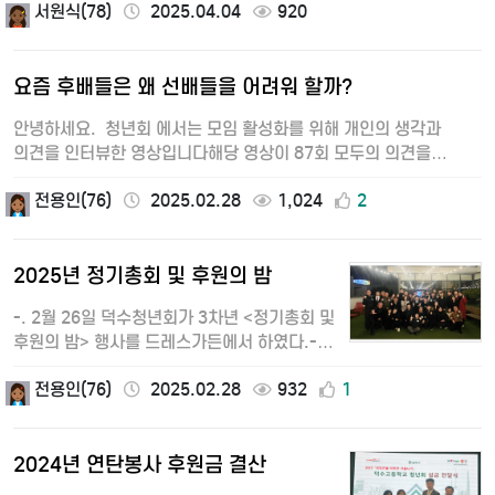
서원식(78)
2025.04.04
920
배출…
요즘 후배들은 왜 선배들을 어려워 할까?
안녕하세요. 청년회 에서는 모임 활성화를 위해 개인의 생각과
의견을 인터뷰한 영상입니다해당 영상이 87회 모두의 의견을
대변하는 것은…
전용인(76)
2025.02.28
1,024
2
2025년 정기총회 및 후원의 밤
-. 2월 26일 덕수청년회가 3차년 <정기총회 및
후원의 밤> 행사를 드레스가든에서 하였다.-.
청년회는 총동창회 지속발전…
전용인(76)
2025.02.28
932
1
2024년 연탄봉사 후원금 결산