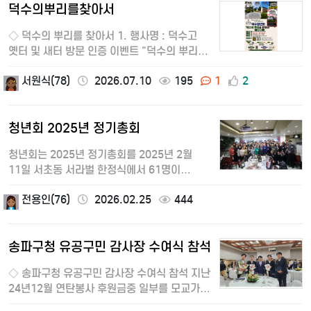
덕수의뿌리를찾아서
◇ 덕수의 뿌리를 찾아서 1. 행사명 : 덕수고
옛터 및 새터 방문 인증 이벤트 "덕수의 뿌리를
찾아서" 참여 대상: 덕수고 청년회 …
서원식(78)
2026.07.10
195
1
2
청년회 2025년 정기총회
청년회는 2025년 정기총회를 2025년 2월
11일 서초동 서라벌 한정식에서 61명이
참석하여 성황리에 마쳤다.이번
전용인(76)
2026.02.25
444
정기총회에서는 24년 결산…
송파구청 유공구민 감사장 수여식 참석
◇ 송파구청 유공구민 감사장 수여식 참석 지난
24년12월 연탄봉사 후원금중 일부를 모교가
위례로 옮겨지고 첫번째 졸업생(113회)을