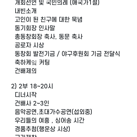
개회선언 및 국민의례 (애국가1절)
내빈소개
고인이 된 친구에 대한 묵념
동기회장 인사말
총동창회장 축사, 동문 축사
공로자 시상
동창회 발전기금 / 야구후원회 기금 전달식
축하케잌 커팅
건배제의
2) 2부 18~20시
디너시작
건배사 2~3인
음악공연,초대가수공연(섭외중)
우리들의 여흥 , 싱어송 시간
경품추첨(행운상 시상)