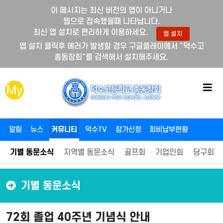
이 메시지는 최신 버전의 앱이 아니거나
웹으로 접속했을때 나타납니다.
최신 앱 설치로 편리하게 이용하세요.
앱 설치
앱 설치 클릭후 에러가 발생할 경우 구글플레이에서 "덕수고
총동창회"를 검색해서 설치해주세요.
메
My
뉴
버
튼
알림
뉴스
커뮤니티
덕수TV
참가신청
회비납부현황
기별 동문소식
지역별 동문소식
골프회
기업인회
당구회
기별 동문소식
72회 졸업 40주년 기념식 안내